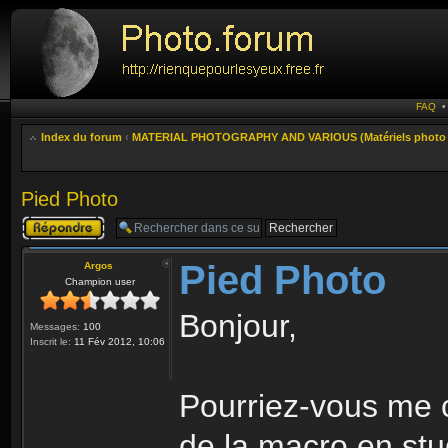
FAQ
Index du forum
‹
MATERIAL PHOTOGRAPHY AND VARIOUS (Matériels photo e
Pied Photo
Publier une
réponse
Pied Photo
Argos
Champion user
Bonjour,
Messages:
100
Inscrit le:
11 Fév 2012, 10:06
Pourriez-vous me c
de la macro en stu