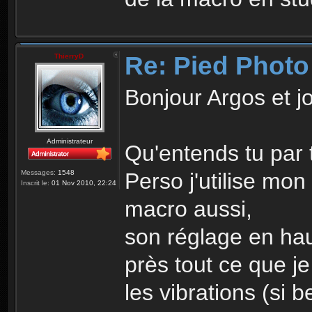
Re: Pied Photo
ThierryD
Bonjour Argos et j
Administrateur
Qu'entends tu par 
Perso j'utilise mon
Messages:
1548
Inscrit le:
01 Nov 2010, 22:24
macro aussi,
son réglage en hau
près tout ce que je
les vibrations (si 