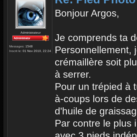
Bonjour Argos,
Administrateur
Je comprends ta 
Personnellement, j
Messages:
1548
Inscrit le:
01 Nov 2010, 22:24
crémaillère soit pl
à serrer.
Pour un trépied à t
à-coups lors de de
d'huile de graissag
Par contre le plus 
avec 3 pieds indép