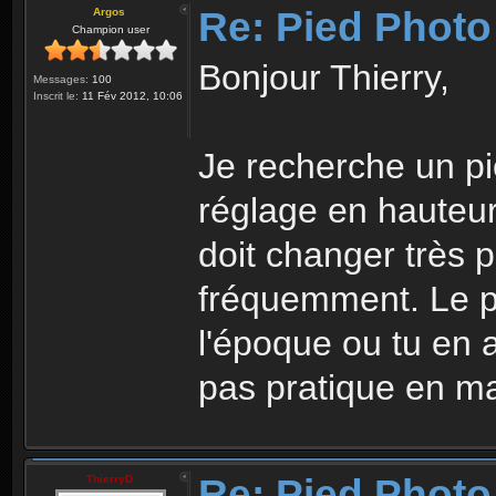
Re: Pied Photo
Argos
Champion user
Bonjour Thierry,
Messages:
100
Inscrit le:
11 Fév 2012, 10:06
Je recherche un pi
réglage en hauteur,
doit changer très 
fréquemment. Le pie
l'époque ou tu en a
pas pratique en m
Re: Pied Photo
ThierryD