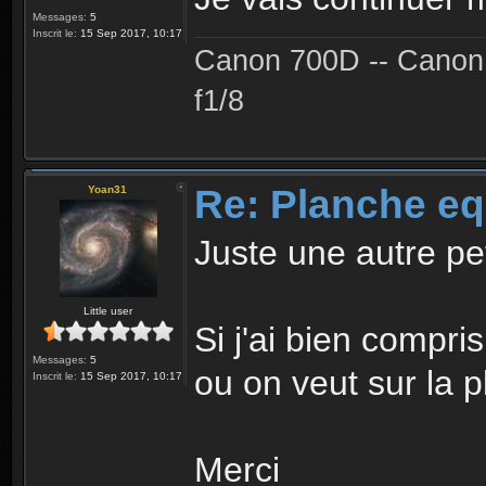
Messages:
5
Inscrit le:
15 Sep 2017, 10:17
Canon 700D -- Canon
f1/8
Re: Planche eq
Yoan31
Juste une autre pet
Little user
Si j'ai bien compri
Messages:
5
ou on veut sur la 
Inscrit le:
15 Sep 2017, 10:17
Merci