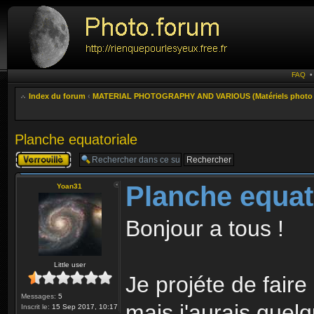
FAQ
Index du forum
‹
MATERIAL PHOTOGRAPHY AND VARIOUS (Matériels photo e
Planche equatoriale
Sujet verrouillé
Planche equat
Yoan31
Bonjour a tous !
Little user
Je projéte de faire
Messages:
5
mais j'aurais quel
Inscrit le:
15 Sep 2017, 10:17