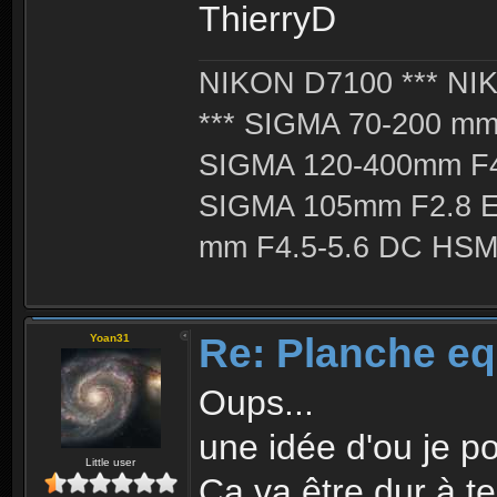
ThierryD
NIKON D7100 *** NIK
*** SIGMA 70-200 m
SIGMA 120-400mm F4
SIGMA 105mm F2.8 
mm F4.5-5.6 DC HSM 
Re: Planche eq
Yoan31
Oups...
une idée d'ou je po
Little user
Ca va être dur à te