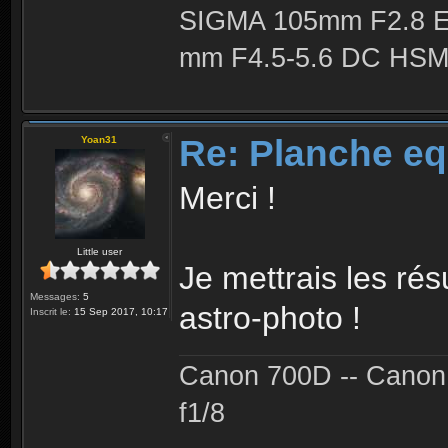
SIGMA 105mm F2.8 
mm F4.5-5.6 DC HSM 
Re: Planche eq
Yoan31
Merci !
Little user
Je mettrais les ré
Messages:
5
astro-photo !
Inscrit le:
15 Sep 2017, 10:17
Canon 700D -- Canon
f1/8