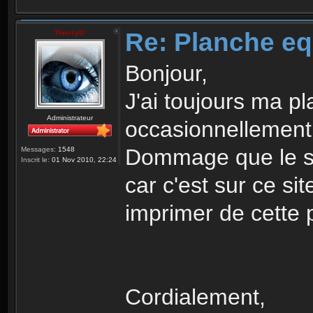
Re: Planche eq
ThierryD
Bonjour,
J'ai toujours ma pla
Administrateur
occasionnellement
Dommage que le sit
Messages:
1548
Inscrit le:
01 Nov 2010, 22:24
car c'est sur ce si
imprimer de cette 
Cordialement,