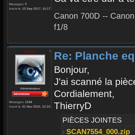
Messages:
5
Inscrit le:
15 Sep 2017, 10:17
Canon 700D -- Canon
f1/8
Re: Planche eq
ThierryD
Bonjour,
J'ai scanné la pièc
Administrateur
Cordialement,
ThierryD
Messages:
1548
Inscrit le:
01 Nov 2010, 22:24
PIÈCES JOINTES
SCAN7554_000.zip