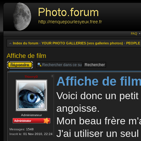
FAQ
Index du forum
‹
YOUR PHOTO GALLERIES (vos galleries photos)
‹
PEOPLE 
Affiche de film
Publier une
réponse
Affiche de fil
ThierryD
Voici donc un petit 
angoisse.
Administrateur
Mon beau frère m'a
Messages:
1548
J'ai utiliser un seu
Inscrit le:
01 Nov 2010, 22:24