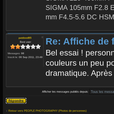
SIGMA 105mm F2.8 
mm F4.5-5.6 DC HSM 
Re: Affiche de 
patdood85
Best user
Bel essai ! personn
Messages:
98
Inscrit le:
06 Sep 2011, 23:49
couleurs un peu po
dramatique. Après
Afficher les messages publiés depuis:
Publier une
réponse
Retour vers PEOPLE PHOTOGRAPHY (Photos de personnes)