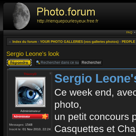
FAQ
Index du forum
‹
YOUR PHOTO GALLERIES (vos galleries photos)
‹
PEOPLE 
Sergio Leone's look
Publier une
réponse
Sergio Leone'
ThierryD
Ce week end, avec
photo,
Administrateur
un petit concours p
Messages:
1548
Casquettes et Ch
Inscrit le:
01 Nov 2010, 22:24