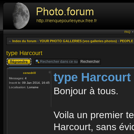
FAQ
Index du forum
‹
YOUR PHOTO GALLERIES (vos galleries photos)
‹
PEOPLE 
type Harcourt
Publier une
réponse
type Harcourt
cenedrill
Messages:
4
Inscrit le:
09 Jan 2014, 16:45
Localisation:
Lorraine
Bonjour à tous.
Voila un premier te
Harcourt, sans évid