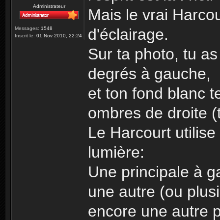
Administrateur
Mais le vrai Harcou
d'éclairage.
Messages:
1548
Inscrit le:
01 Nov 2010, 22:24
Sur ta photo, tu as
degrés à gauche,
et ton fond blanc 
ombres de droite (
Le Harcourt utilis
lumière:
Une principale à g
une autre (ou plusi
encore une autre p