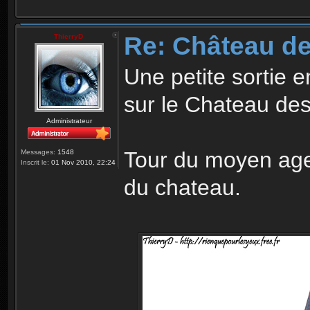
Re: Château d
ThierryD
Une petite sortie e
sur le Chateau de
Administrateur
Tour du moyen age,
Messages:
1548
Inscrit le:
01 Nov 2010, 22:24
du chateau.