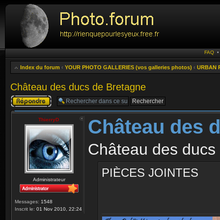
FAQ
Index du forum
‹
YOUR PHOTO GALLERIES (vos galleries photos)
‹
URBAN P
Château des ducs de Bretagne
Publier une
réponse
Château des d
ThierryD
Château des ducs 
PIÈCES JOINTES
Administrateur
Messages:
1548
Inscrit le:
01 Nov 2010, 22:24