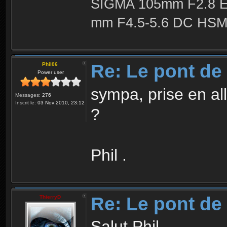
SIGMA 105mm F2.8 
mm F4.5-5.6 DC HSM 
Re: Le pont de
Phil06
Power user
sympa, prise en al
Messages:
276
Inscrit le:
03 Nov 2010, 23:12
?
Phil .
Re: Le pont de
ThierryD
Salut Phil,