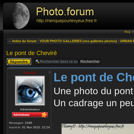
FAQ
Index du forum
‹
YOUR PHOTO GALLERIES (vos galleries photos)
‹
URBAN P
Le pont de Cheviré
Publier une
réponse
Le pont de Ch
ThierryD
Une photo du pont
Un cadrage un peu 
Administrateur
Messages:
1548
Inscrit le:
01 Nov 2010, 22:24