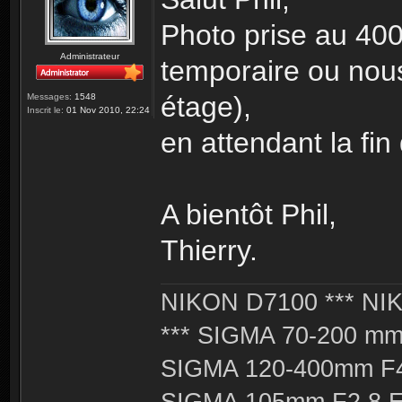
Photo prise au 40
Administrateur
temporaire ou nou
étage),
Messages:
1548
Inscrit le:
01 Nov 2010, 22:24
en attendant la fin
A bientôt Phil,
Thierry.
NIKON D7100 *** NIK
*** SIGMA 70-200 m
SIGMA 120-400mm F4
SIGMA 105mm F2.8 