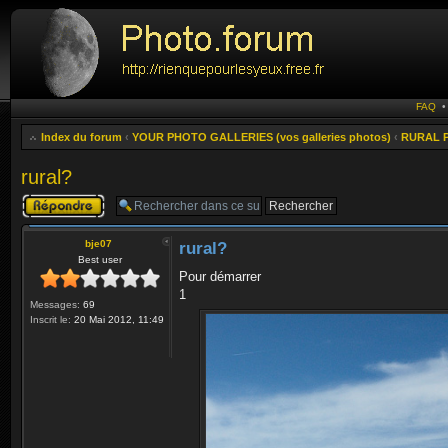
FAQ
Index du forum
‹
YOUR PHOTO GALLERIES (vos galleries photos)
‹
RURAL P
rural?
Publier une
réponse
bje07
rural?
Best user
Pour démarrer
1
Messages:
69
Inscrit le:
20 Mai 2012, 11:49