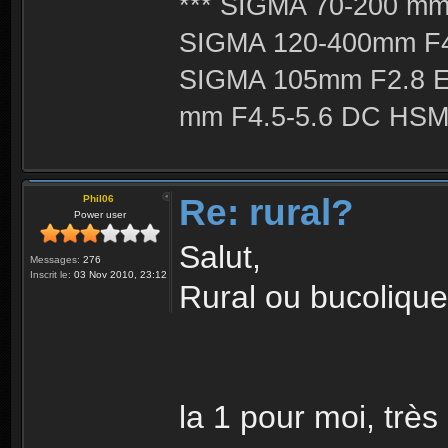
*** SIGMA 70-200 m
SIGMA 120-400mm F4
SIGMA 105mm F2.8 
mm F4.5-5.6 DC HSM 
Re: rural?
Phil06
Power user
Salut,
Messages:
276
Inscrit le:
03 Nov 2010, 23:12
Rural ou bucolique
la 1 pour moi, très s