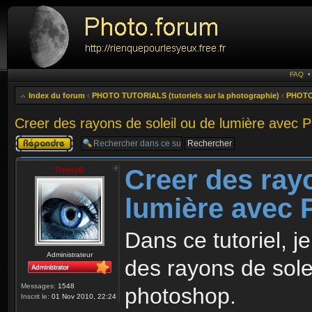
FAQ
Index du forum
‹
PHOTO TUTORIALS (tutoriels sur la photographie)
‹
PHOTOS
Creer des rayons de soleil ou de lumière avec 
Publier une
réponse
Creer des rayo
ThierryD
lumière avec
Dans ce tutoriel, 
Administrateur
des rayons de sole
Messages:
1548
photoshop.
Inscrit le:
01 Nov 2010, 22:24