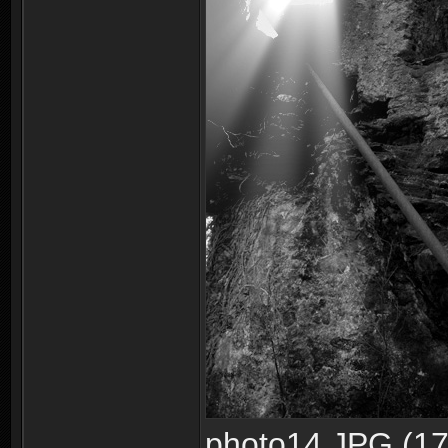
photo14.JPG (173