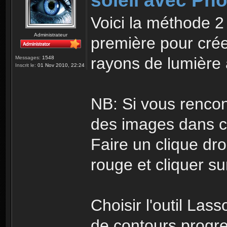
soleil avec Ph
Voici la méthode 2
Administrateur
première pour crée
rayons de lumière
Messages:
1548
Inscrit le:
01 Nov 2010, 22:24
NB: Si vous rencon
des images dans ce
Faire un clique dro
rouge et cliquer sur
Choisir l'outil Las
de contours progre