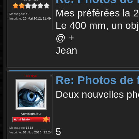
Mes préférées la 2 
Messages:
69
Inscrit le:
20 Mai 2012, 11:49
Le 400 mm, un objec
@ +
Jean
Re: Photos de f
ThierryD
Deux nouvelles pho
Administrateur
5
Messages:
1548
Inscrit le:
01 Nov 2010, 22:24