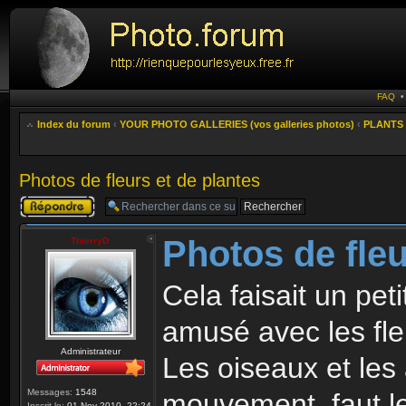
FAQ
Index du forum
‹
YOUR PHOTO GALLERIES (vos galleries photos)
‹
PLANTS 
Photos de fleurs et de plantes
Publier une
réponse
Photos de fleu
ThierryD
Cela faisait un pe
amusé avec les fle
Administrateur
Les oiseaux et les
Messages:
1548
mouvement, faut le
Inscrit le:
01 Nov 2010, 22:24