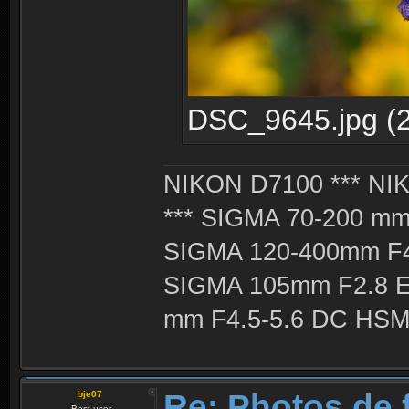
DSC_9645.jpg (2
NIKON D7100 *** NIK
*** SIGMA 70-200 m
SIGMA 120-400mm F4
SIGMA 105mm F2.8 
mm F4.5-5.6 DC HSM 
Re: Photos de f
bje07
Best user