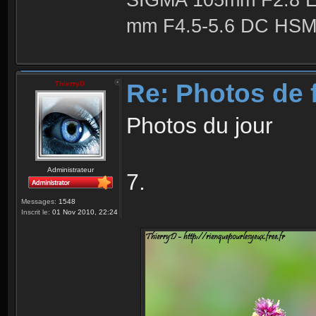
SIGMA 105mm F2.8 
mm F4.5-5.6 DC HSM 
Re: Photos de f
ThierryD
Photos du jour
Administrateur
7.
Messages:
1548
Inscrit le:
01 Nov 2010, 22:24