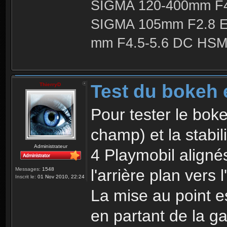
SIGMA 120-400mm F4
SIGMA 105mm F2.8 
mm F4.5-5.6 DC HSM 
Test du bokeh e
ThierryD
Pour tester le boke
champ) et la stabil
Administrateur
4 Playmobil aligné
l'arrière plan vers 
Messages:
1548
Inscrit le:
01 Nov 2010, 22:24
La mise au point e
en partant de la g