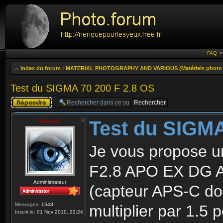
FAQ
Index du forum
‹
MATERIAL PHOTOGRAPHY AND VARIOUS (Matériels photo e
Test du SIGMA 70 200 F 2.8 OS
Publier une
réponse
Test du SIGMA
ThierryD
Je vous propose u
F2.8 APO EX DG A
Administrateur
(capteur APS-C donc
Messages:
1548
multiplier par 1.5 
Inscrit le:
01 Nov 2010, 22:24