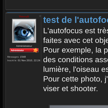
test de l'autofo
ThierryD
L'autofocus est tr
faites avec cet obje
Administrateur
Pour exemple, la p
des conditions asse
Messages:
1548
Inscrit le:
01 Nov 2010, 22:24
lumière, l'oiseau e
Pour cette photo, j
viser et shooter.