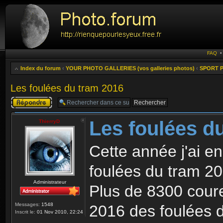
FAQ
Index du forum
‹
YOUR PHOTO GALLERIES (vos galleries photos)
‹
SPORT P
Les foulées du tram 2016
Publier une
réponse
Les foulées d
ThierryD
Cette année j'ai en
foulées du tram 20
Administrateur
Plus de 8300 coureu
Messages:
1548
2016 des foulées 
Inscrit le:
01 Nov 2010, 22:24