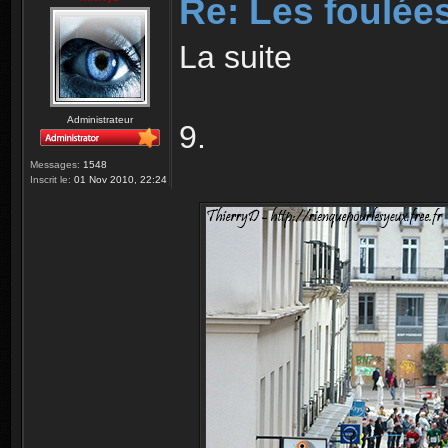
Re: Les foulée
La suite
Administrateur
9.
Messages:
1548
Inscrit le:
01 Nov 2010, 22:24