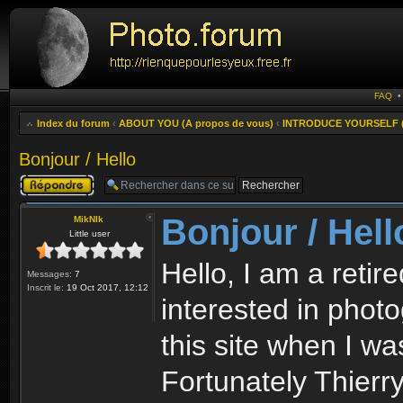
FAQ
Index du forum
‹
ABOUT YOU (A propos de vous)
‹
INTRODUCE YOURSELF (P
Bonjour / Hello
Publier une
réponse
Bonjour / Hell
MikNIk
Little user
Hello, I am a retir
Messages:
7
Inscrit le:
19 Oct 2017, 12:12
interested in phot
this site when I wa
Fortunately Thierr